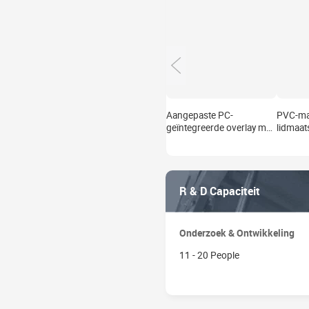
Aangepaste PC-
PVC-mat
geïntegreerde overlay met
lidmaat
laserbare printbare laag,
ingebo
polycarbonaat optische
hologr
laminaatfolie voor ID-
geperso
kaartbescherming
bedruk
R & D Capaciteit
Onderzoek & Ontwikkeling
11 - 20 People