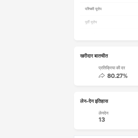
पश्चिमी यूरोप
पूर्वी यूरोप
मध्य पूर्व
मध्य अमेरिका
खरीदार बातचीत
पूर्वी एशिया
प्रतिक्रिया की दर
80.27%
दक्षिणी यूरोप
दक्षिण एशिया
लेन-देन इतिहास
उत्तरी यूरोप
लेनदेन
13
व्यापार क्षमता
बोली जाने वाली भाषा