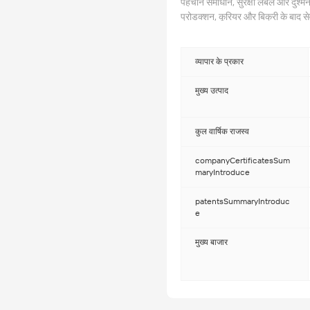
पहचान समाधान, सुरक्षा लेबल और दुश्मन,
प्रोडक्शन, कूरियर और बिक्री के बाद 
हैं, चीन विरोधी नकली एसोसिएशन सदस्य, 
सूज़ौ छवि कड़ाई से आइसो9001, एक गु
प्रणाली। जो हमें हमारे ग्राहकों से अध
व्यापार के प्रकार
डिजाइन टीम आपको एक पूर्ण समाधान प्रद
होलोग्राम को जोड़ती है। आपके पास एक
मुख्य उत्पाद
कुल वार्षिक राजस्व
companyCertificatesSum
maryIntroduce
patentsSummaryIntroduc
e
मुख्य बाजार